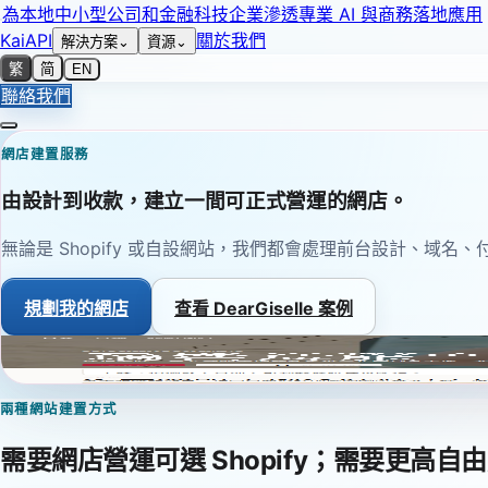
為本地中小型公司和金融科技企業滲透專業 AI 與商務落地應用
KaiAPI
關於我們
解決方案
⌄
資源
⌄
繁
简
EN
聯絡我們
網店建置服務
由設計到收款，建立一間可正式營運的網店。
無論是 Shopify 或自設網站，我們都會處理前台設計、域
規劃我的網店
查看 DearGiselle 案例
DearGiselle.hk
真實網店實證
兩種網站建置方式
需要網店營運可選 Shopify；需要更高