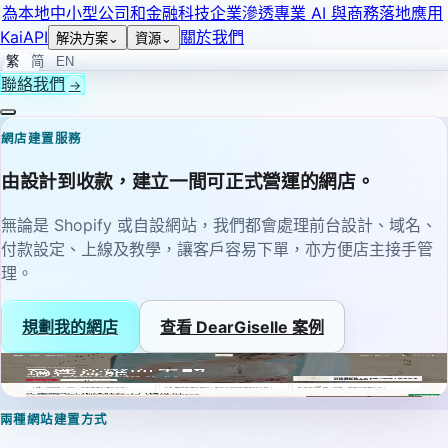
為本地中小型公司和金融科技企業滲透專業 AI 與商務落地應用
KaiAPI
關於我們
解決方案
⌄
資源
⌄
繁
简
EN
聯絡我們
→
網店建置服務
由設計到收款，建立一間可正式營運的網店。
無論是 Shopify 或自設網站，我們都會處理前台設計、域名、
付款設定、上線及教學，讓客戶容易下單，亦方便店主接手管
理。
規劃我的網店
查看 DearGiselle 案例
DearGiselle.hk
真實網店實證
兩種網站建置方式